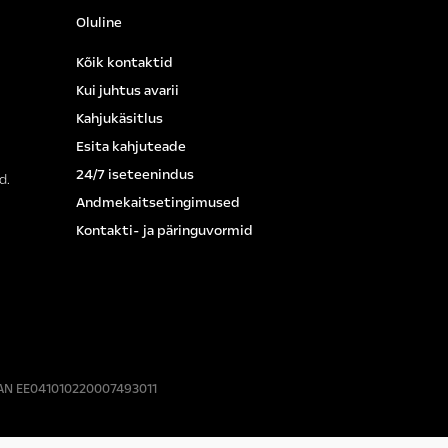
Oluline
Kõik kontaktid
Kui juhtus avarii
Kahjukäsitlus
Esita kahjuteade
24/7 iseteenindus
d.
Andmekaitsetingimused
Kontakti- ja päringuvormid
IBAN EE041010220007493011