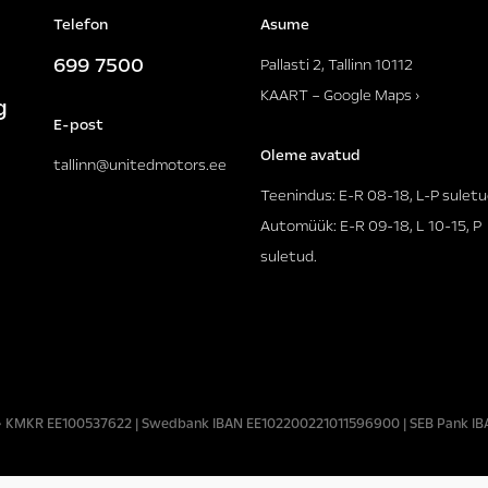
Telefon
Asume
699 7500
Pallasti 2, Tallinn 10112
KAART – Google Maps ›
g
E-post
Oleme avatud
tallinn@unitedmotors.ee
Teenindus: E-R 08-18, L-P suletu
Automüük: E-R 09-18, L 10-15, P
suletud.
85 • KMKR EE100537622 | Swedbank IBAN EE102200221011596900 | SEB Pank 