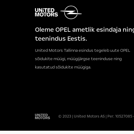
Oleme OPEL ametlik esindaja nin
teenindus Eestis.
United Motors Tallinna esindus tegeleb uute OPEL
sõidukite müügi, müügijärgse teeninduse ning
kasutatud sõidukite müügiga.
© 2023 | United Motors AS | Рег. 105270