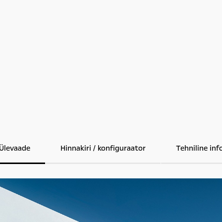
Ülevaade
Hinnakiri / konfiguraator
Tehniline inf